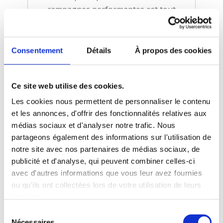
campagnes performantes est tout
simplement remarquable. Un grand
merci.
Consentement
Détails
À propos des cookies
Benjamin Limousis
Ce site web utilise des cookies.
Fondateur
Andiamo Osteria
Les cookies nous permettent de personnaliser le contenu
et les annonces, d'offrir des fonctionnalités relatives aux
médias sociaux et d'analyser notre trafic. Nous
{
partageons également des informations sur l'utilisation de
Grâce aux publicités sur Google
notre site avec nos partenaires de médias sociaux, de
Ads nous avons augmenté nos ventes
publicité et d'analyse, qui peuvent combiner celles-ci
de 35% en mois de 10 mois et nous
avec d'autres informations que vous leur avez fournies
avons obtenu un retour 2 fois
ou qu'ils ont collectées lors de votre utilisation de leurs
supérieur à notre investissement.
services.
Maxime nous a même aider à former
Sélection
Nécessaires