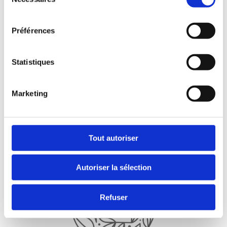
notre équipe en interne pour avoir une
du
consentement
totale autonomie sur la gestion de nos
campagnes. Le service parfait!
Préférences
Statistiques
Arthur Van Eijk
Co-gérant
Marketing
Purshape
Tout autoriser
Autoriser la sélection
Refuser